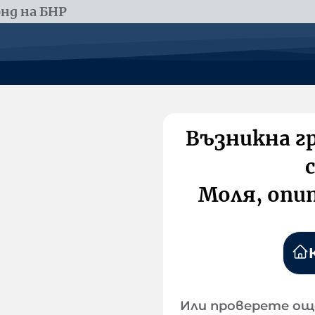
нд на БНР
Възникна г
Моля, опи
Или проверете ощ