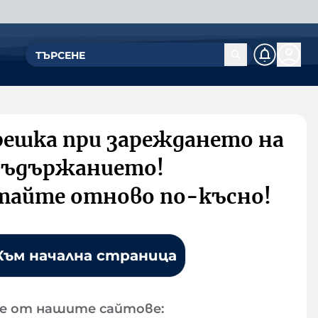
решка при зареждането на
съдържанието!
тайте отново по-късно!
Към начална страница
е от нашите сайтове: