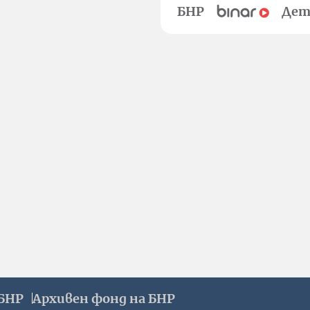
БНР
Дет
БНР
Архивен фонд на БНР