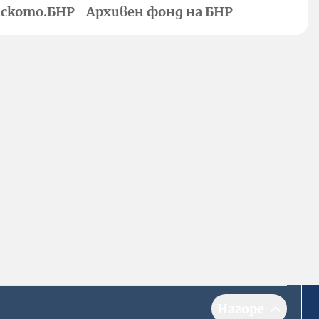
ското.БНР
Архивен фонд на БНР
Нагоре