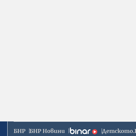
БНР
БНР Новини
Детското.