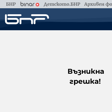
БНР
Детското.БНР
Архивен фо
Възникна
грешка!