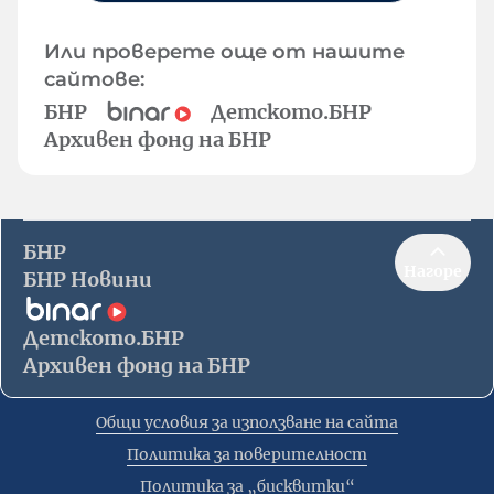
Или проверете още от нашите
сайтове:
БНР
Детското.БНР
Архивен фонд на БНР
БНР
Нагоре
БНР Новини
Детското.БНР
Архивен фонд на БНР
Общи условия за използване на сайта
Политика за поверителност
Политика за „бисквитки“