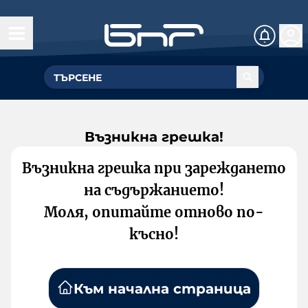
Възникна грешка!
Възникна грешка при зареждането
на съдържанието!
Моля, опитайте отново по-
късно!
Към начална страница