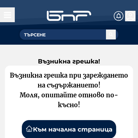
Възникна грешка!
Възникна грешка при зареждането
на съдържанието!
Моля, опитайте отново по-
късно!
Към начална страница