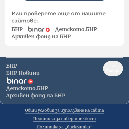
Или проверете още от нашите
сайтове:
БНР
Детското.БНР
Архивен фонд на БНР
БНР
Нагоре
БНР Новини
Детското.БНР
Архивен фонд на БНР
Общи условия за използване на сайта
Политика за поверителност
Политика за „бисквитки“