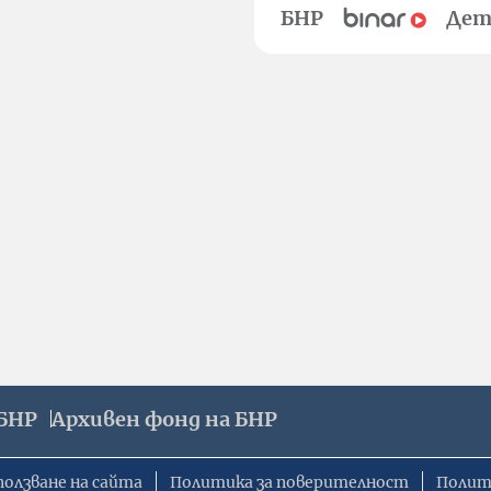
БНР
Дет
БНР
Архивен фонд на БНР
ползване на сайта
Политика за поверителност
Полит