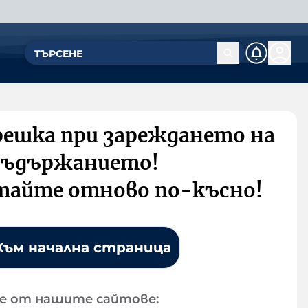
решка при зареждането на
съдържанието!
тайте отново по-късно!
Към начална страница
е от нашите сайтове: