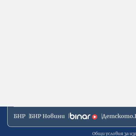
БНР
БНР Новини
Детското.
Общи условия за из