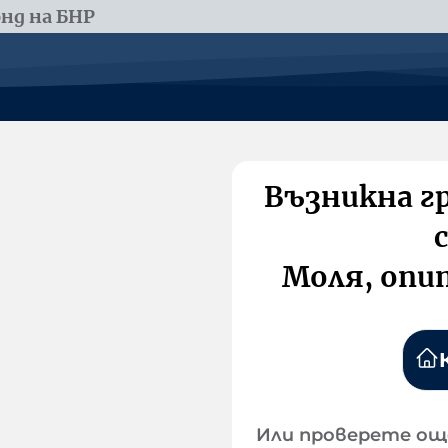
нд на БНР
Възникна г
Моля, опи
Или проверете ощ