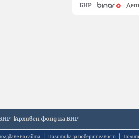
БНР
Дет
БНР
Архивен фонд на БНР
ползване на сайта
Политика за поверителност
Полит