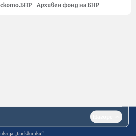
ското.БНР
Архивен фонд на БНР
Нагоре
ика за „бисквитки“