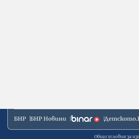
БНР
БНР Новини
Детското.
Общи условия за из