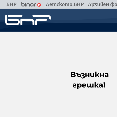
БНР
Детското.БНР
Архивен фо
Възникна
грешка!