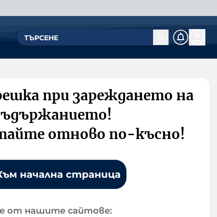
решка при зареждането на
съдържанието!
тайте отново по-късно!
Към начална страница
е от нашите сайтове: