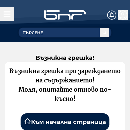
Възникна грешка!
Възникна грешка при зареждането
на съдържанието!
Моля, опитайте отново по-
късно!
Към начална страница