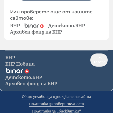
Или проверете още от нашите
сайтове:
БНР
Детското.БНР
Архивен фонд на БНР
БНР
Нагоре
БНР Новини
Детското.БНР
Архивен фонд на БНР
Общи условия за използване на сайта
Политика за поверителност
Политика за „бисквитки“