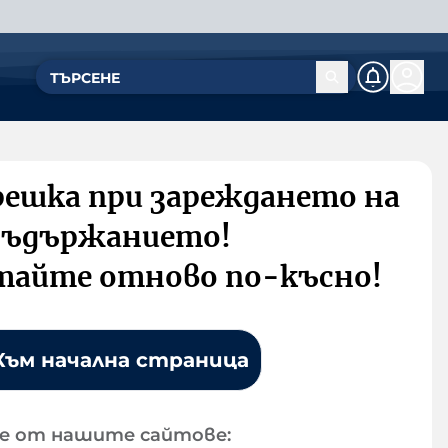
решка при зареждането на
съдържанието!
тайте отново по-късно!
Към начална страница
е от нашите сайтове: