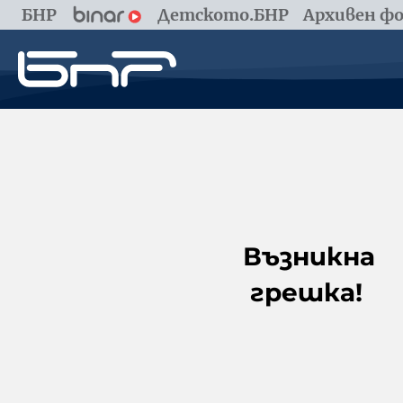
БНР
Детското.БНР
Архивен фо
Възникна
грешка!