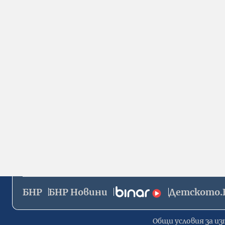
БНР
БНР Новини
Детското.
Общи условия за из