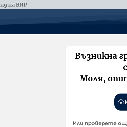
нд на БНР
Възникна г
Моля, опи
Или проверете ощ