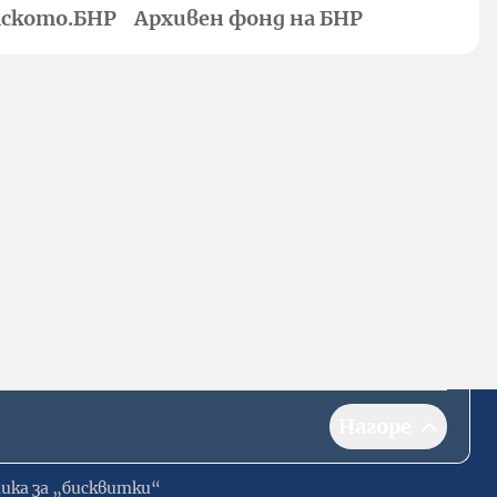
ското.БНР
Архивен фонд на БНР
Нагоре
ика за „бисквитки“