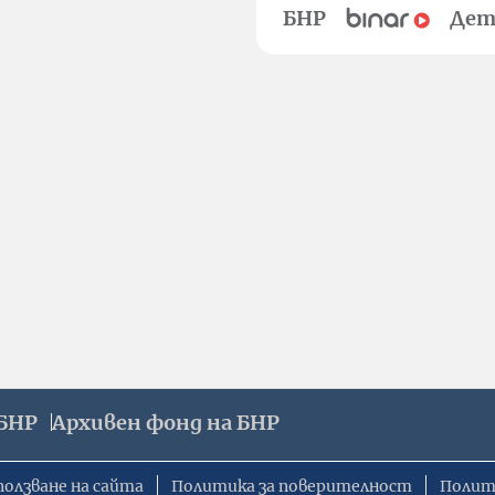
БНР
Дет
БНР
Архивен фонд на БНР
ползване на сайта
Политика за поверителност
Полит