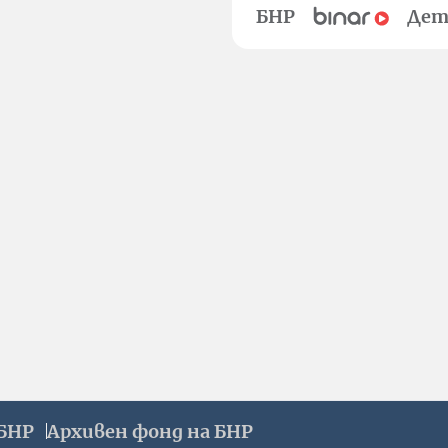
БНР
Дет
БНР
Архивен фонд на БНР