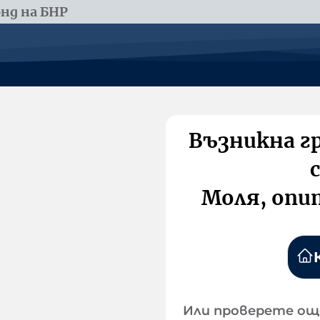
нд на БНР
Възникна г
Моля, опи
Или проверете ощ