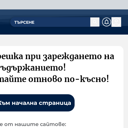
решка при зареждането на
съдържанието!
тайте отново по-късно!
Към начална страница
е от нашите сайтове: