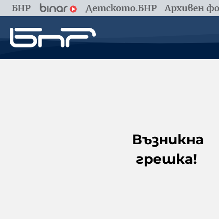
БНР
Детското.БНР
Архивен фо
Възникна
грешка!