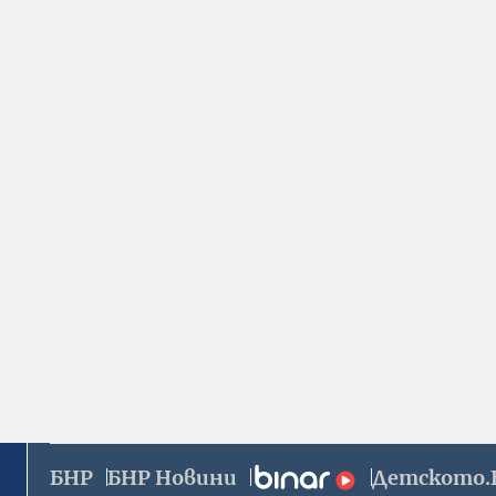
БНР
БНР Новини
Детското.