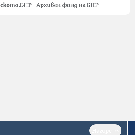
ското.БНР
Архивен фонд на БНР
Нагоре