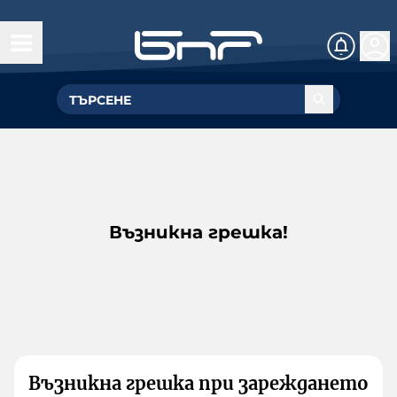
Възникна грешка!
Възникна грешка при зареждането