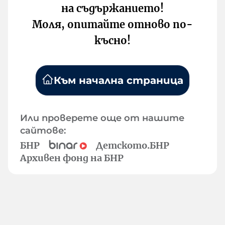
на съдържанието!
Моля, опитайте отново по-
късно!
Към начална страница
Или проверете още от нашите
сайтове:
БНР
Детското.БНР
Архивен фонд на БНР