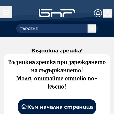
Възникна грешка!
Възникна грешка при зареждането
на съдържанието!
Моля, опитайте отново по-
късно!
Към начална страница