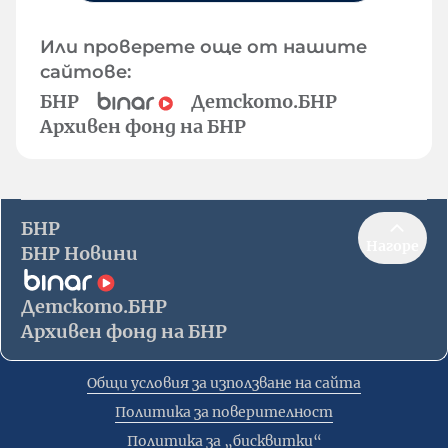
Или проверете още от нашите
сайтове:
БНР
Детското.БНР
Архивен фонд на БНР
БНР
Нагоре
БНР Новини
Детското.БНР
Архивен фонд на БНР
Общи условия за използване на сайта
Политика за поверителност
Политика за „бисквитки“