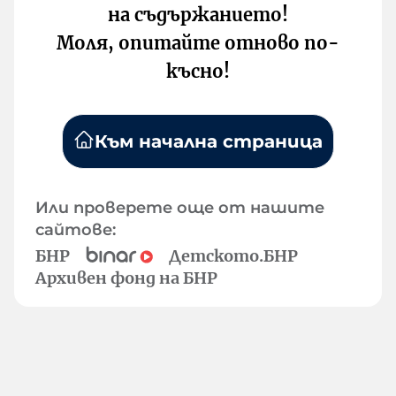
на съдържанието!
Моля, опитайте отново по-
късно!
Към начална страница
Или проверете още от нашите
сайтове:
БНР
Детското.БНР
Архивен фонд на БНР