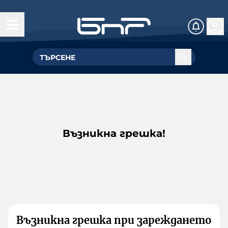
Възникна грешка!
Възникна грешка при зареждането