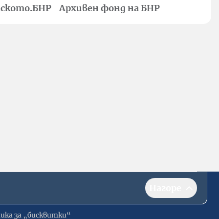
ското.БНР
Архивен фонд на БНР
Нагоре
ика за „бисквитки“