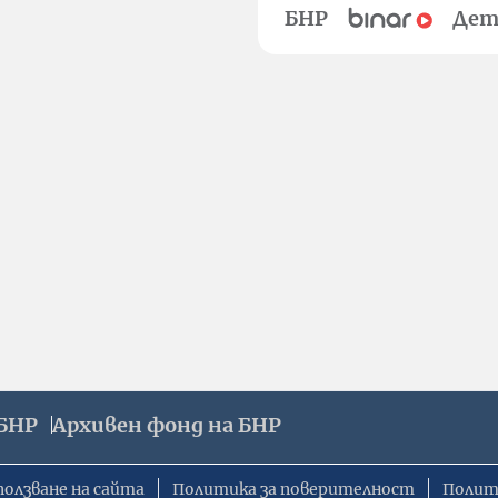
БНР
Дет
БНР
Архивен фонд на БНР
ползване на сайта
Политика за поверителност
Полит