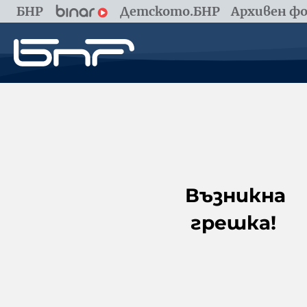
БНР
Детското.БНР
Архивен фо
Възникна
грешка!