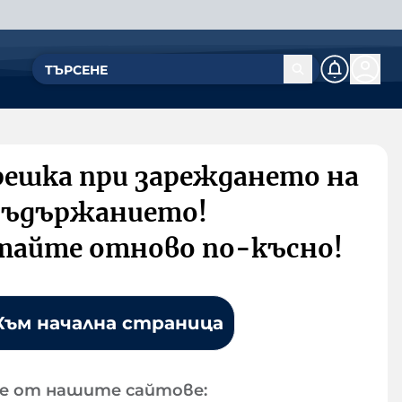
решка при зареждането на
съдържанието!
тайте отново по-късно!
Към начална страница
е от нашите сайтове: