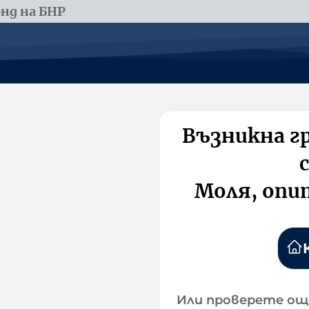
нд на БНР
Възникна г
Моля, опи
Или проверете ощ