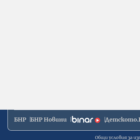
БНР
БНР Новини
Детското.
Общи условия за из