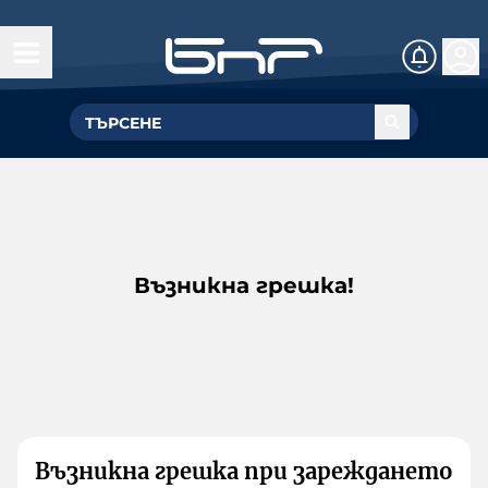
Възникна грешка!
Възникна грешка при зареждането