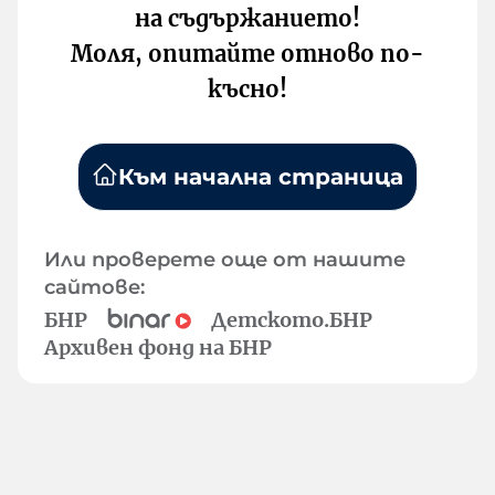
на съдържанието!
Моля, опитайте отново по-
късно!
Към начална страница
Или проверете още от нашите
сайтове:
БНР
Детското.БНР
Архивен фонд на БНР