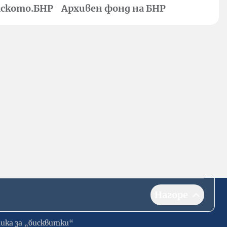
ското.БНР
Архивен фонд на БНР
Нагоре
ика за „бисквитки“