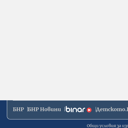
БНР
БНР Новини
Детското.
Общи условия за из