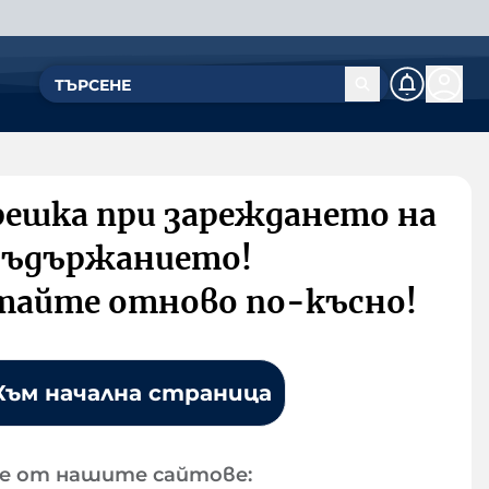
решка при зареждането на
съдържанието!
тайте отново по-късно!
Към начална страница
е от нашите сайтове: