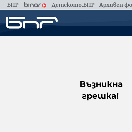
БНР
Детското.БНР
Архивен фо
Възникна
грешка!