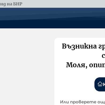
нд на БНР
Възникна г
Моля, опи
Или проверете ощ