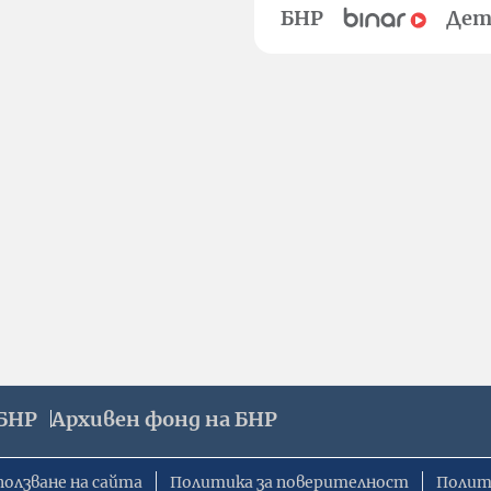
БНР
Дет
БНР
Архивен фонд на БНР
ползване на сайта
Политика за поверителност
Полит