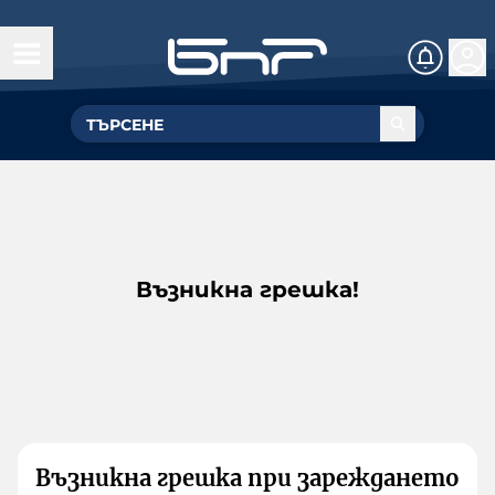
Възникна грешка!
Възникна грешка при зареждането