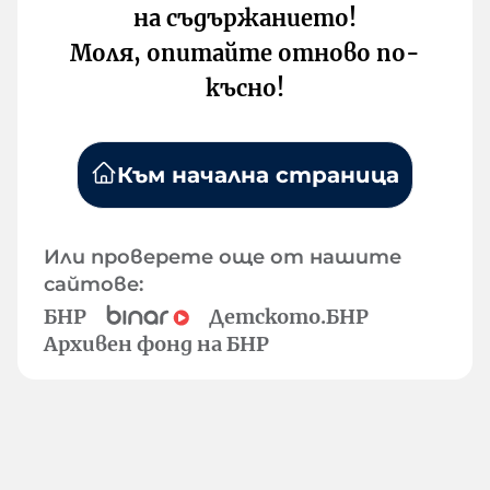
на съдържанието!
Моля, опитайте отново по-
късно!
Към начална страница
Или проверете още от нашите
сайтове:
БНР
Детското.БНР
Архивен фонд на БНР