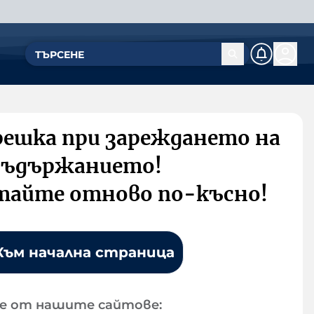
решка при зареждането на
съдържанието!
тайте отново по-късно!
Към начална страница
е от нашите сайтове: