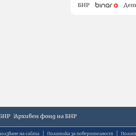
БНР
Дет
БНР
Архивен фонд на БНР
ползване на сайта
Политика за поверителност
Полит