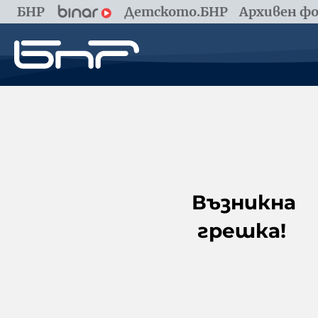
БНР
Детското.БНР
Архивен фо
Възникна
грешка!