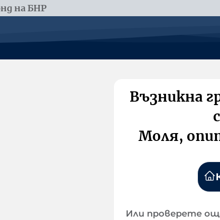
нд на БНР
Възникна г
Моля, опи
Или проверете ощ