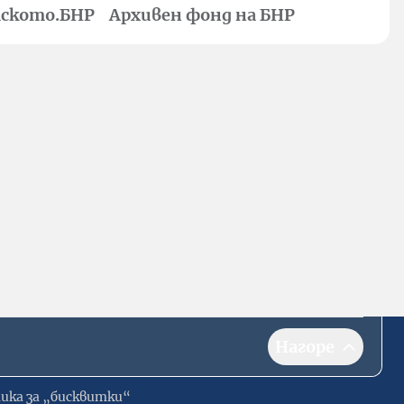
ското.БНР
Архивен фонд на БНР
Нагоре
ика за „бисквитки“