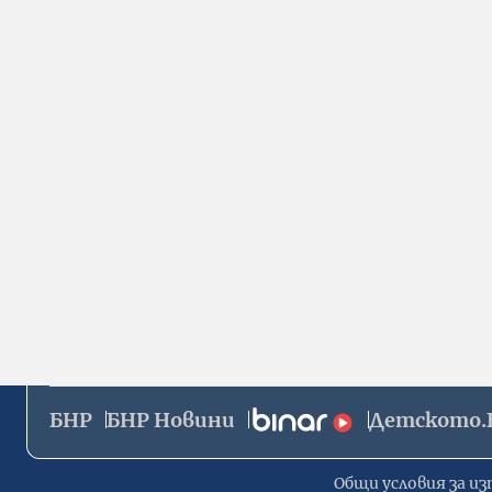
БНР
БНР Новини
Детското.
Общи условия за из