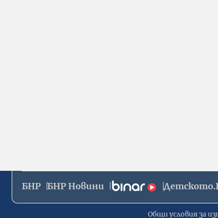
БНР
БНР Новини
Детското.
Общи условия за из