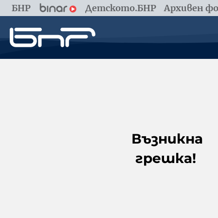
БНР
Детското.БНР
Архивен фо
Възникна
грешка!