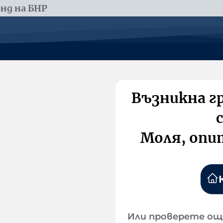
нд на БНР
Възникна г
Моля, опи
Или проверете ощ