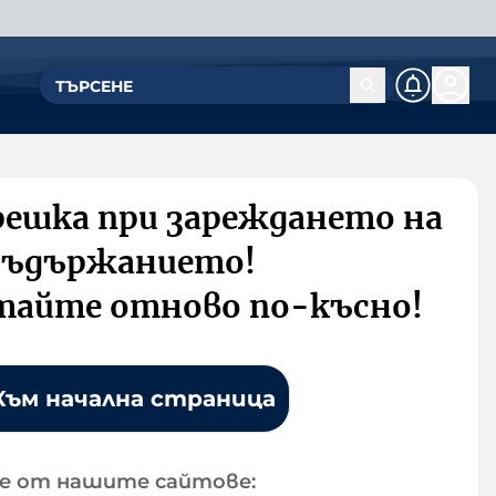
решка при зареждането на
съдържанието!
тайте отново по-късно!
Към начална страница
е от нашите сайтове: