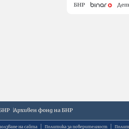
БНР
Дет
БНР
Архивен фонд на БНР
ползване на сайта
Политика за поверителност
Полит