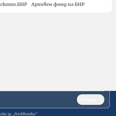
ското.БНР
Архивен фонд на БНР
Нагоре
ика за „бисквитки“