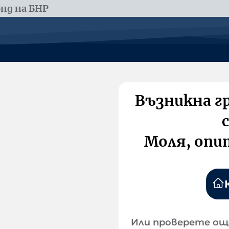
нд на БНР
Възникна г
Моля, опи
Или проверете ощ