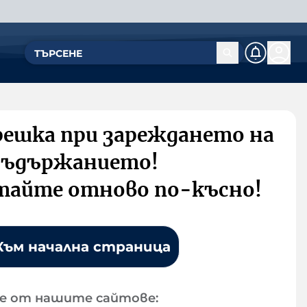
решка при зареждането на
съдържанието!
тайте отново по-късно!
Към начална страница
е от нашите сайтове: