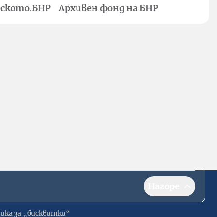
ското.БНР
Архивен фонд на БНР
Нагоре
ика за „бисквитки“