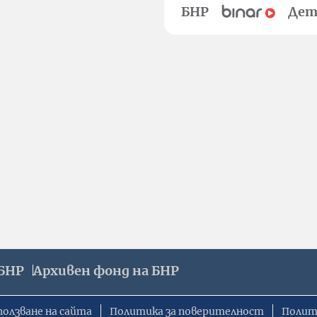
БНР
Дет
БНР
Архивен фонд на БНР
ползване на сайта
Политика за поверителност
Полит