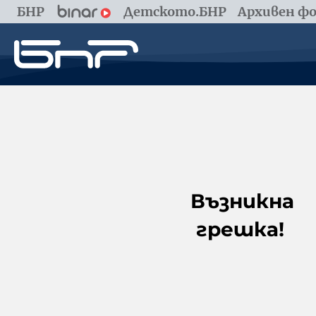
БНР
Детското.БНР
Архивен фо
Възникна
грешка!