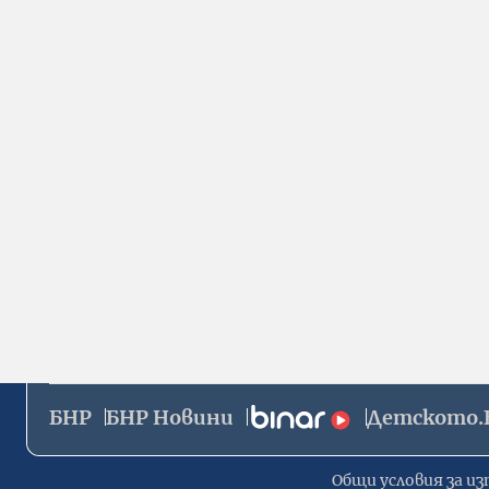
БНР
БНР Новини
Детското.
Общи условия за из