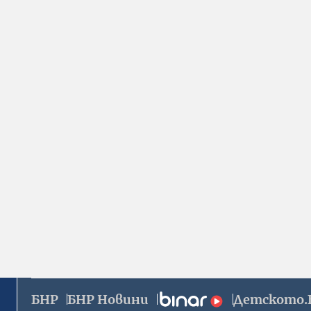
БНР
БНР Новини
Детското.