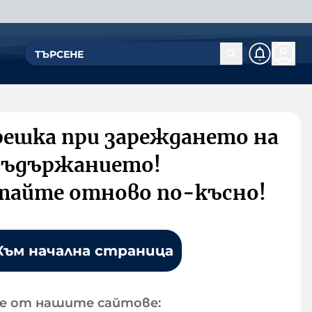
решка при зареждането на
съдържанието!
тайте отново по-късно!
Към начална страница
е от нашите сайтове: