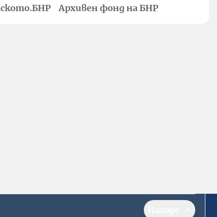
ското.БНР
Архивен фонд на БНР
Нагоре