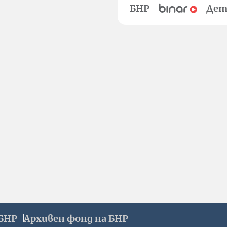
БНР
Дет
БНР
Архивен фонд на БНР