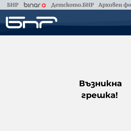
БНР
Детското.БНР
Архивен фо
Възникна
грешка!