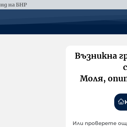
нд на БНР
Възникна г
Моля, опи
Или проверете ощ