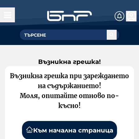
Възникна грешка!
Възникна грешка при зареждането
на съдържанието!
Моля, опитайте отново по-
късно!
Към начална страница