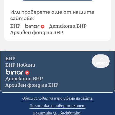
Или проверете още от нашите
сайтове:
БНР
Детското.БНР
Архивен фонд на БНР
БНР
Нагоре
БНР Новини
Детското.БНР
Архивен фонд на БНР
Общи условия за използване на сайта
Политика за поверителност
Политика за „бисквитки“