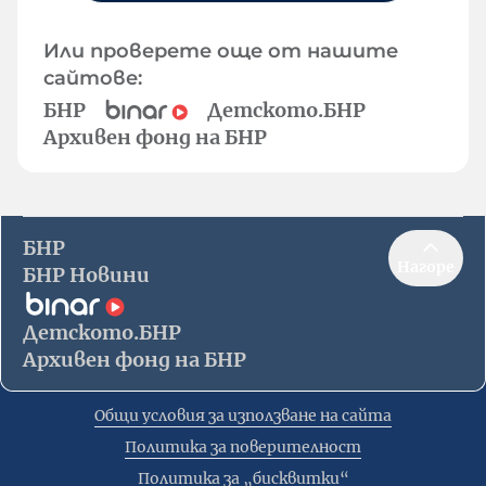
Или проверете още от нашите
сайтове:
БНР
Детското.БНР
Архивен фонд на БНР
БНР
Нагоре
БНР Новини
Детското.БНР
Архивен фонд на БНР
Общи условия за използване на сайта
Политика за поверителност
Политика за „бисквитки“