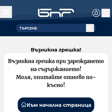
Възникна грешка!
Възникна грешка при зареждането
на съдържанието!
Моля, опитайте отново по-
късно!
Към начална страница