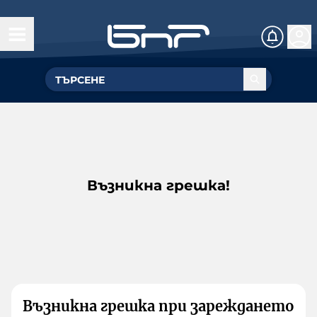
Възникна грешка!
Възникна грешка при зареждането