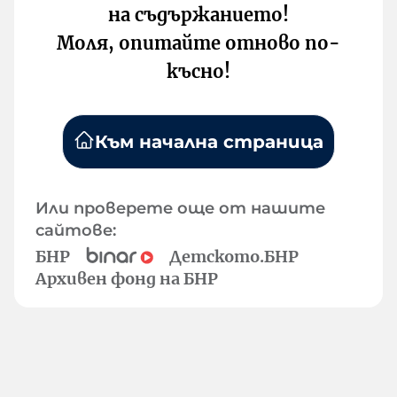
на съдържанието!
Моля, опитайте отново по-
късно!
Към начална страница
Или проверете още от нашите
сайтове:
БНР
Детското.БНР
Архивен фонд на БНР