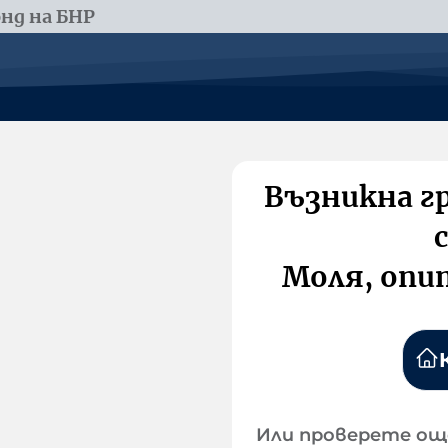
нд на БНР
Възникна г
Моля, опи
Или проверете ощ