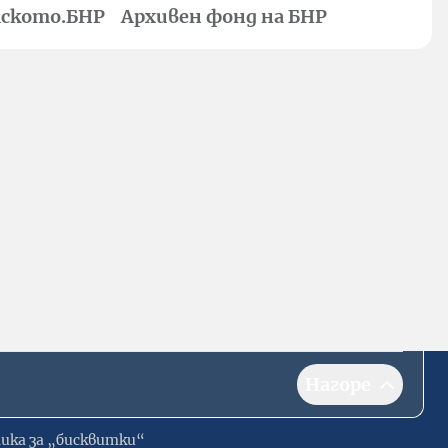
ското.БНР
Архивен фонд на БНР
Нагоре
ика за „бисквитки“