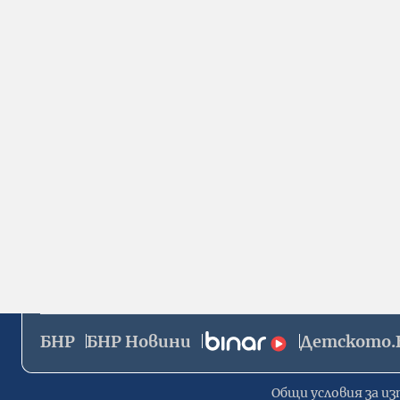
БНР
БНР Новини
Детското.
Общи условия за из