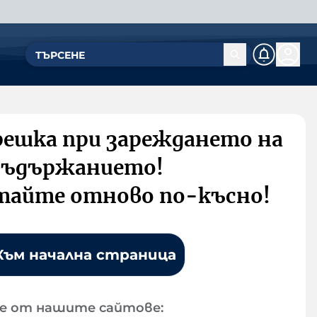
решка при зареждането на
съдържанието!
тайте отново по-късно!
Към начална страница
е от нашите сайтове: