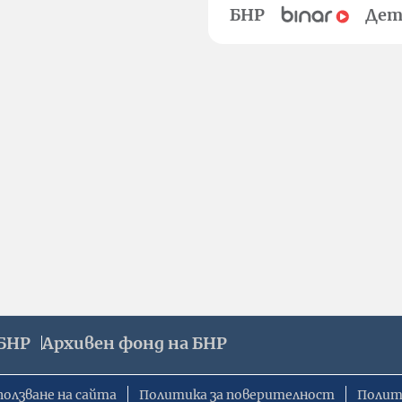
БНР
Дет
БНР
Архивен фонд на БНР
ползване на сайта
Политика за поверителност
Полит