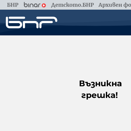
БНР
Детското.БНР
Архивен фо
Възникна
грешка!