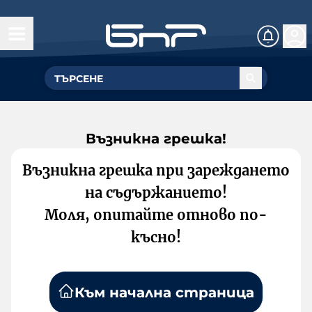
Възникна грешка!
Възникна грешка при зареждането
на съдържанието!
Моля, опитайте отново по-
късно!
Към начална страница