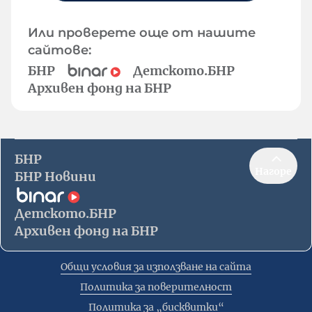
Или проверете още от нашите
сайтове:
БНР
Детското.БНР
Архивен фонд на БНР
БНР
Нагоре
БНР Новини
Детското.БНР
Архивен фонд на БНР
Общи условия за използване на сайта
Политика за поверителност
Политика за „бисквитки“