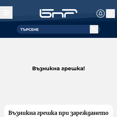
Възникна грешка!
Възникна грешка при зареждането