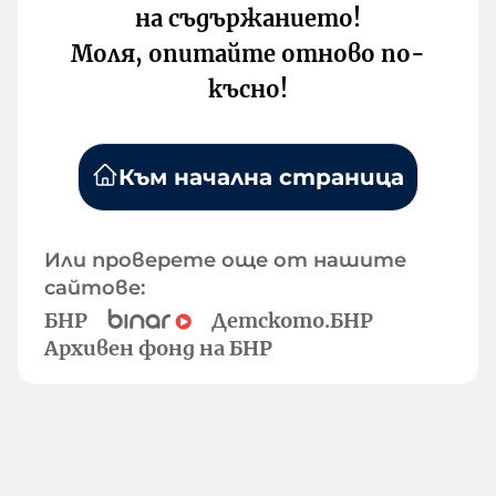
на съдържанието!
Моля, опитайте отново по-
късно!
Към начална страница
Или проверете още от нашите
сайтове:
БНР
Детското.БНР
Архивен фонд на БНР