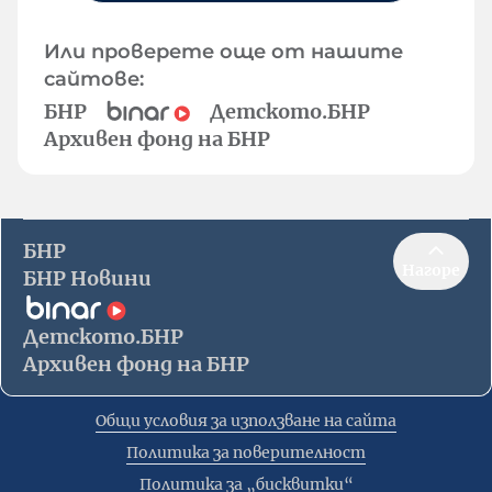
Или проверете още от нашите
сайтове:
БНР
Детското.БНР
Архивен фонд на БНР
БНР
Нагоре
БНР Новини
Детското.БНР
Архивен фонд на БНР
Общи условия за използване на сайта
Политика за поверителност
Политика за „бисквитки“