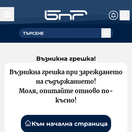
Възникна грешка!
Възникна грешка при зареждането
на съдържанието!
Моля, опитайте отново по-
късно!
Към начална страница