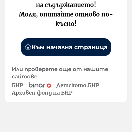
на съдържанието!
Моля, опитайте отново по-
късно!
Към начална страница
Или проверете още от нашите
сайтове:
БНР
Детското.БНР
Архивен фонд на БНР