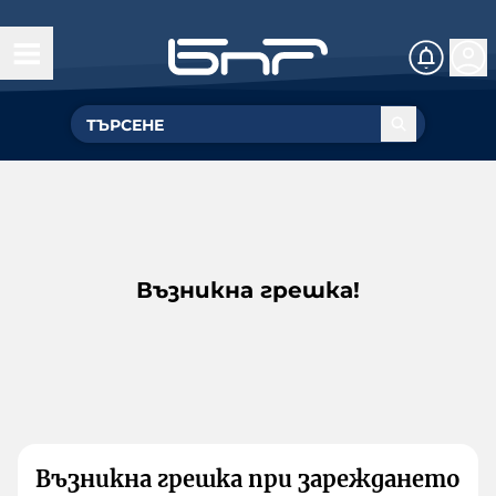
Възникна грешка!
Възникна грешка при зареждането