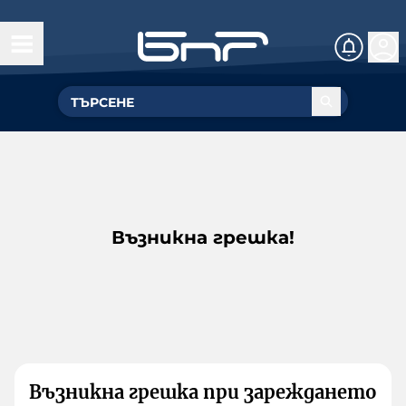
Възникна грешка!
Възникна грешка при зареждането