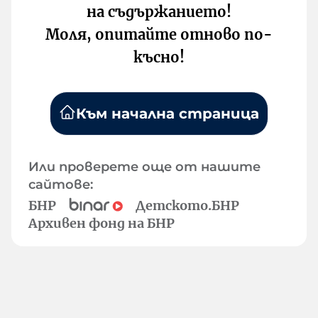
на съдържанието!
Моля, опитайте отново по-
късно!
Към начална страница
Или проверете още от нашите
сайтове:
БНР
Детското.БНР
Архивен фонд на БНР