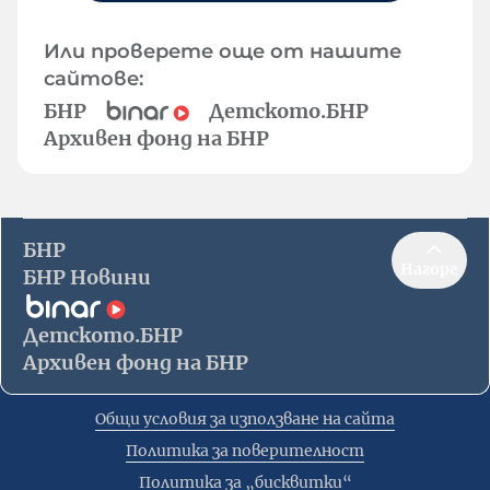
Или проверете още от нашите
сайтове:
БНР
Детското.БНР
Архивен фонд на БНР
БНР
Нагоре
БНР Новини
Детското.БНР
Архивен фонд на БНР
Общи условия за използване на сайта
Политика за поверителност
Политика за „бисквитки“