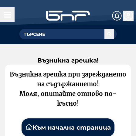
Възникна грешка!
Възникна грешка при зареждането
на съдържанието!
Моля, опитайте отново по-
късно!
Към начална страница