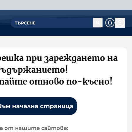
решка при зареждането на
съдържанието!
тайте отново по-късно!
Към начална страница
е от нашите сайтове: