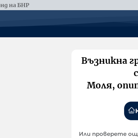
нд на БНР
Възникна г
Моля, опи
Или проверете ощ