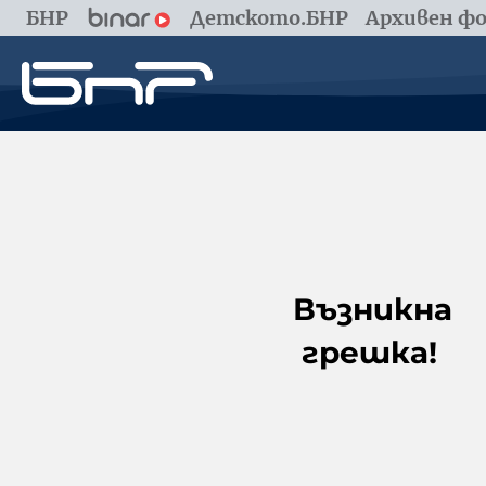
БНР
Детското.БНР
Архивен фо
Възникна
грешка!