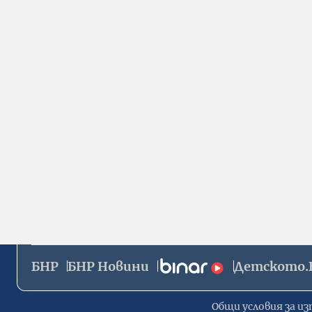
БНР
БНР Новини
Детското.
Общи условия за из