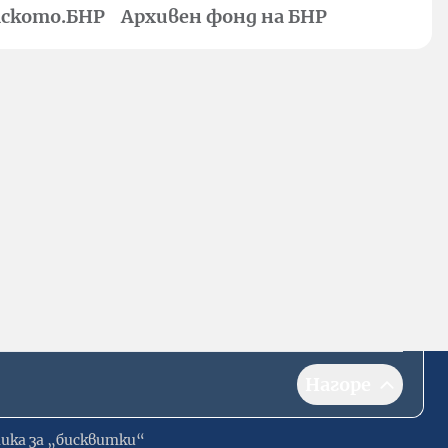
ското.БНР
Архивен фонд на БНР
Нагоре
ика за „бисквитки“