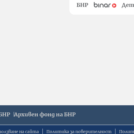
БНР
Дет
БНР
Архивен фонд на БНР
ползване на сайта
Политика за поверителност
Полит