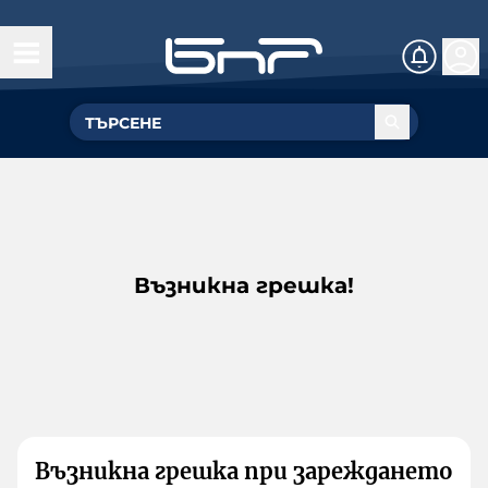
Възникна грешка!
Възникна грешка при зареждането