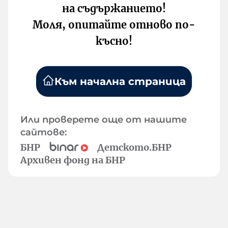
на съдържанието!
Моля, опитайте отново по-
късно!
Към начална страница
Или проверете още от нашите
сайтове:
БНР
Детското.БНР
Архивен фонд на БНР