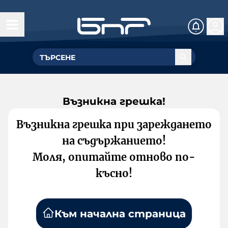
Възникна грешка!
Възникна грешка при зареждането
на съдържанието!
Моля, опитайте отново по-
късно!
Към начална страница