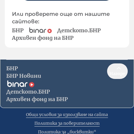
Или проверете още от нашите
сайтове:
БНР
Детското.БНР
Архивен фонд на БНР
БНР
Нагоре
БНР Новини
Детското.БНР
Архивен фонд на БНР
Общи условия за използване на сайта
Политика за поверителност
Политика за „бисквитки“