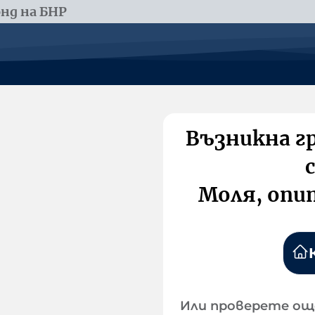
нд на БНР
Възникна г
Моля, опи
Или проверете ощ