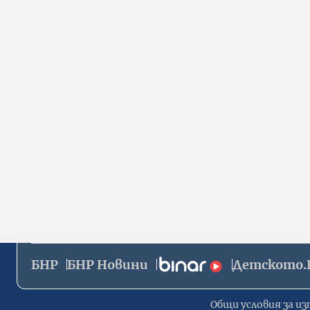
БНР
БНР Новини
Детското.
Общи условия за из