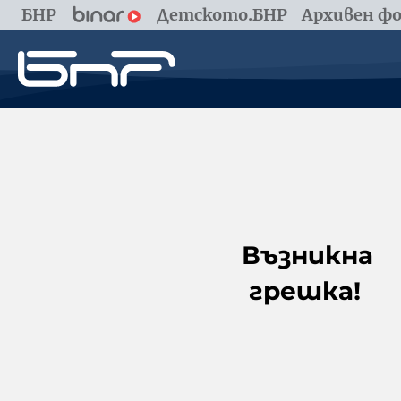
БНР
Детското.БНР
Архивен фо
Възникна
грешка!