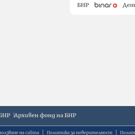
БНР
Дет
БНР
Архивен фонд на БНР
ползване на сайта
Политика за поверителност
Полит