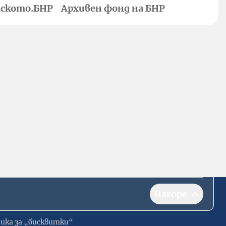
ското.БНР
Архивен фонд на БНР
Нагоре
ика за „бисквитки“