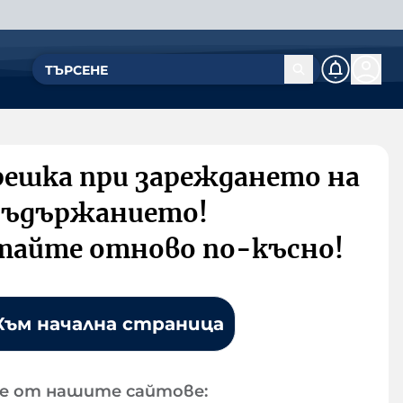
решка при зареждането на
съдържанието!
тайте отново по-късно!
Към начална страница
е от нашите сайтове: