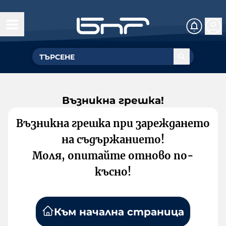
Възникна грешка!
Възникна грешка при зареждането
на съдържанието!
Моля, опитайте отново по-
късно!
Към начална страница