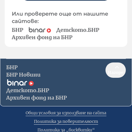
Или проверете още от нашите
сайтове:
БНР
Детското.БНР
Архивен фонд на БНР
БНР
Нагоре
БНР Новини
Детското.БНР
Архивен фонд на БНР
Общи условия за използване на сайта
Политика за поверителност
Политика за „бисквитки“