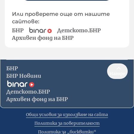
Или проверете още от нашите
сайтове:
БНР
Детското.БНР
Архивен фонд на БНР
БНР
Нагоре
БНР Новини
Детското.БНР
Архивен фонд на БНР
Общи условия за използване на сайта
Политика за поверителност
Политика за „бисквитки“