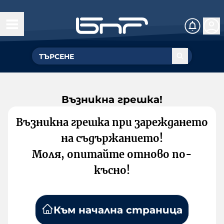
Възникна грешка!
Възникна грешка при зареждането
на съдържанието!
Моля, опитайте отново по-
късно!
Към начална страница