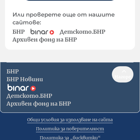
Или проверете още от нашите
сайтове:
БНР
Детското.БНР
Архивен фонд на БНР
БНР
Нагоре
БНР Новини
Детското.БНР
Архивен фонд на БНР
Общи условия за използване на сайта
Политика за поверителност
Политика за „бисквитки“