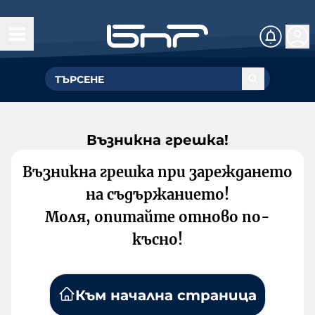
Възникна грешка!
Възникна грешка при зареждането
на съдържанието!
Моля, опитайте отново по-
късно!
Към начална страница