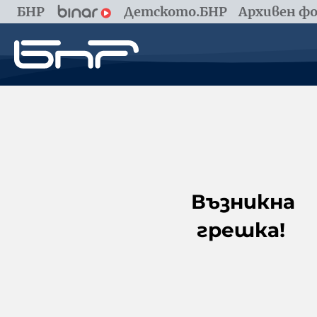
БНР
Детското.БНР
Архивен фо
Възникна
грешка!