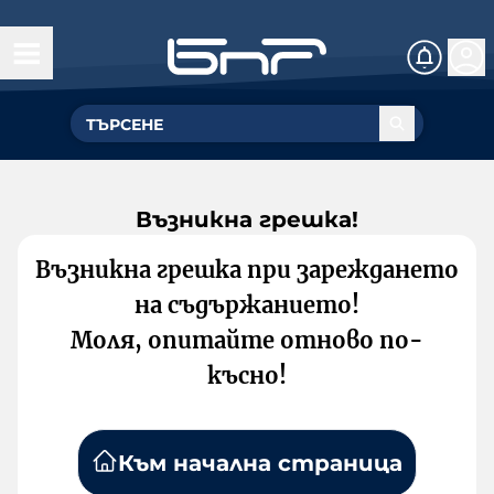
Възникна грешка!
Възникна грешка при зареждането
на съдържанието!
Моля, опитайте отново по-
късно!
Към начална страница