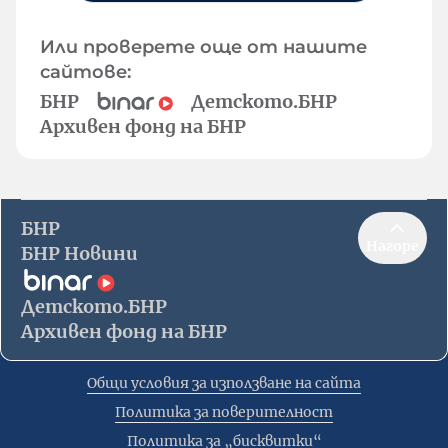
Или проверете още от нашите
сайтове:
БНР
Детското.БНР
Архивен фонд на БНР
БНР
Нагоре
БНР Новини
Детското.БНР
Архивен фонд на БНР
Общи условия за използване на сайта
Политика за поверителност
Политика за „бисквитки“