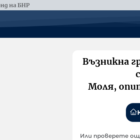
нд на БНР
Възникна г
Моля, опи
Или проверете ощ