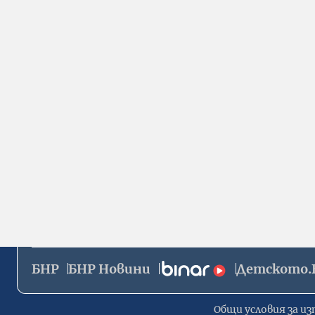
БНР
БНР Новини
Детското.
Общи условия за из