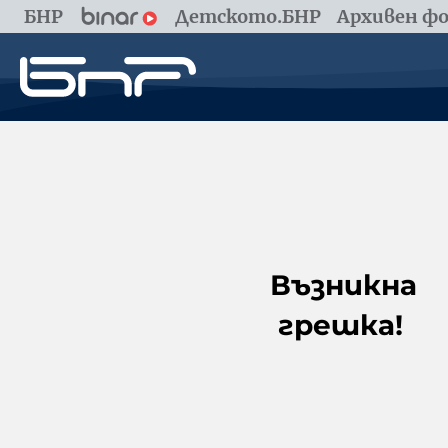
БНР
Детското.БНР
Архивен фо
Възникна
грешка!