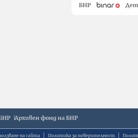
БНР
Дет
БНР
Архивен фонд на БНР
ползване на сайта
Политика за поверителност
Полит