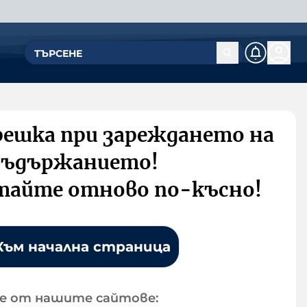
решка при зареждането на
съдържанието!
тайте отново по-късно!
Към начална страница
е от нашите сайтове: