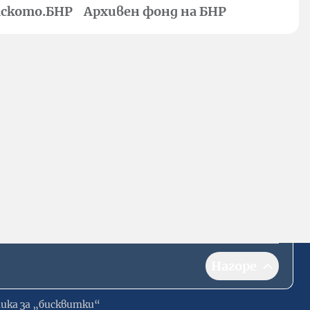
ското.БНР
Архивен фонд на БНР
Нагоре
ика за „бисквитки“