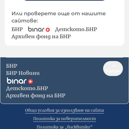
Или проверете още от нашите
сайтове:
БНР
Детското.БНР
Архивен фонд на БНР
БНР
Нагоре
БНР Новини
Детското.БНР
Архивен фонд на БНР
Общи условия за използване на сайта
Политика за поверителност
Политика за „бисквитки“