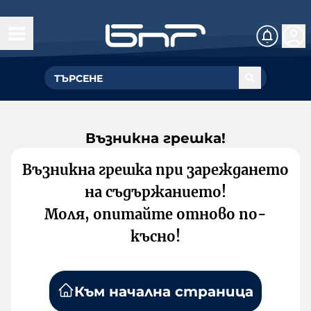
Възникна грешка!
Възникна грешка при зареждането
на съдържанието!
Моля, опитайте отново по-
късно!
Към начална страница