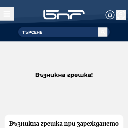
Възникна грешка!
Възникна грешка при зареждането