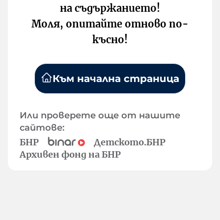
на съдържанието!
Моля, опитайте отново по-
късно!
Към начална страница
Или проверете още от нашите
сайтове:
БНР
Детското.БНР
Архивен фонд на БНР