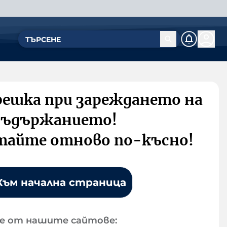
решка при зареждането на
съдържанието!
тайте отново по-късно!
Към начална страница
е от нашите сайтове: