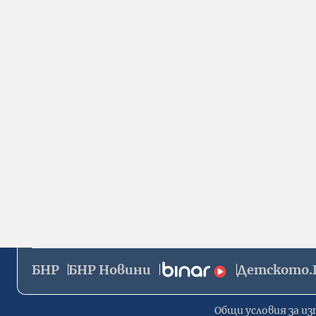
БНР
БНР Новини
Детското.
Общи условия за из