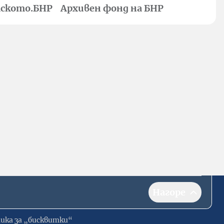
ското.БНР
Архивен фонд на БНР
Нагоре
ика за „бисквитки“