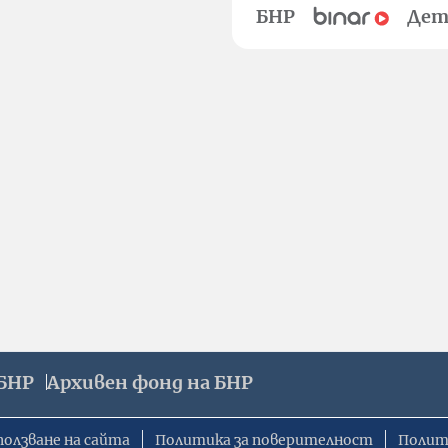
БНР
Дет
БНР
Архивен фонд на БНР
ползване на сайта
Политика за поверителност
Полит