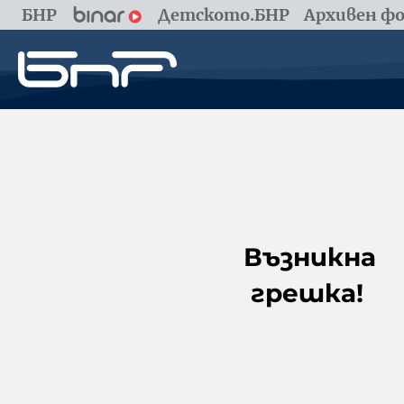
БНР
Детското.БНР
Архивен фо
Възникна
грешка!