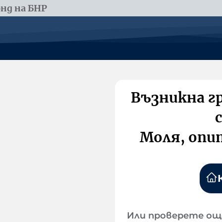
нд на БНР
Възникна г
Моля, опи
Или проверете ощ