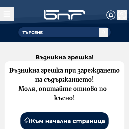
Възникна грешка!
Възникна грешка при зареждането
на съдържанието!
Моля, опитайте отново по-
късно!
Към начална страница