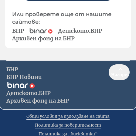
Или проверете още от нашите
сайтове:
БНР
Детското.БНР
Архивен фонд на БНР
БНР
Нагоре
БНР Новини
Детското.БНР
Архивен фонд на БНР
Общи условия за използване на сайта
Политика за поверителност
Политика за „бисквитки“