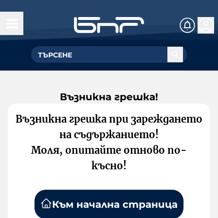
Възникна грешка!
Възникна грешка при зареждането
на съдържанието!
Моля, опитайте отново по-
късно!
Към начална страница