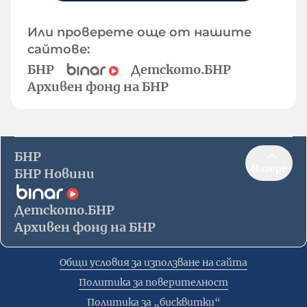
Или проверете още от нашите
сайтове:
БНР
Детското.БНР
Архивен фонд на БНР
БНР
Нагоре
БНР Новини
Детското.БНР
Архивен фонд на БНР
Общи условия за използване на сайта
Политика за поверителност
Политика за „бисквитки“