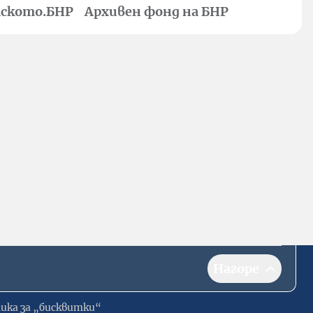
ското.БНР
Архивен фонд на БНР
Нагоре
ика за „бисквитки“