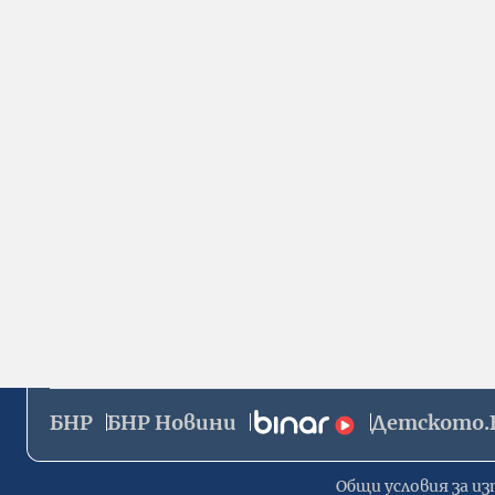
БНР
БНР Новини
Детското.
Общи условия за из