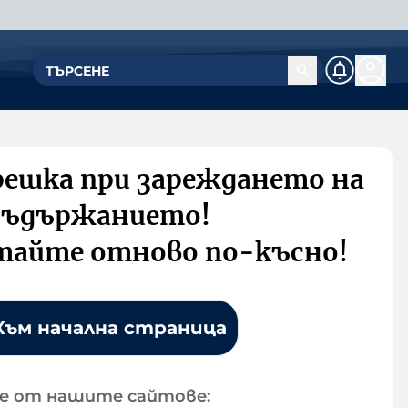
решка при зареждането на
съдържанието!
тайте отново по-късно!
Към начална страница
е от нашите сайтове: