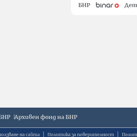
БНР
Дет
БНР
Архивен фонд на БНР
ползване на сайта
Политика за поверителност
Полит