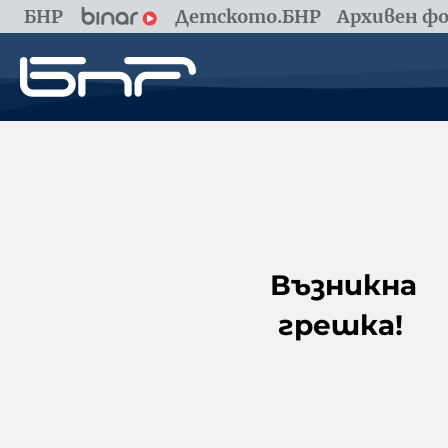
БНР
Детското.БНР
Архивен фо
Възникна
грешка!