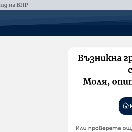
нд на БНР
Възникна г
Моля, опи
Или проверете ощ