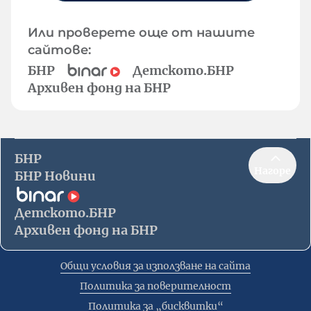
Или проверете още от нашите
сайтове:
БНР
Детското.БНР
Архивен фонд на БНР
БНР
Нагоре
БНР Новини
Детското.БНР
Архивен фонд на БНР
Общи условия за използване на сайта
Политика за поверителност
Политика за „бисквитки“