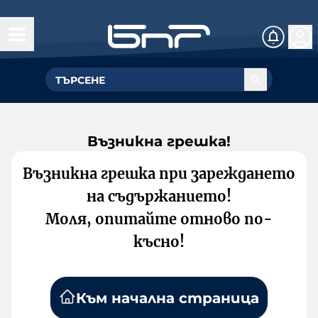
Възникна грешка!
Възникна грешка при зареждането
на съдържанието!
Моля, опитайте отново по-
късно!
Към начална страница