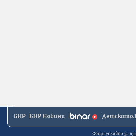
БНР
БНР Новини
Детското.
Общи условия за из