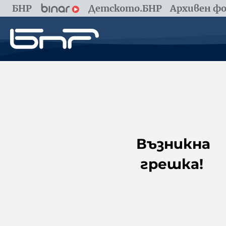
БНР
Детското.БНР
Архивен фо
Възникна
грешка!