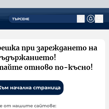
решка при зареждането на
съдържанието!
тайте отново по-късно!
Към начална страница
е от нашите сайтове: