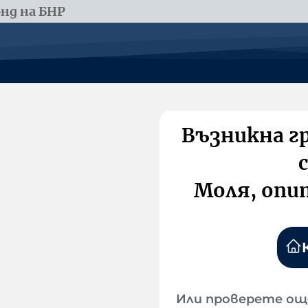
нд на БНР
Възникна г
Моля, опи
Или проверете ощ