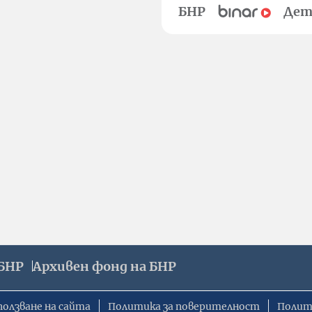
БНР
Дет
БНР
Архивен фонд на БНР
ползване на сайта
Политика за поверителност
Полит