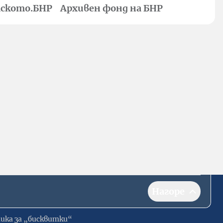
ското.БНР
Архивен фонд на БНР
Нагоре
ика за „бисквитки“