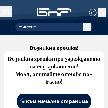
Възникна грешка!
Възникна грешка при зареждането
на съдържанието!
Моля, опитайте отново по-
късно!
Към начална страница