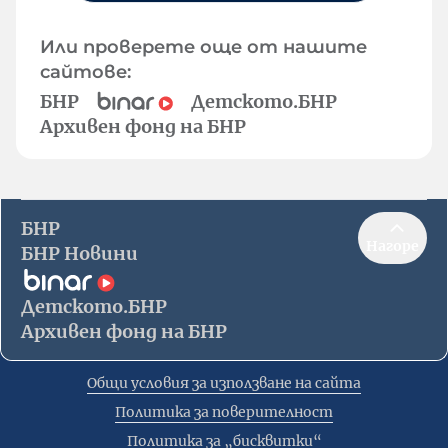
Или проверете още от нашите
сайтове:
БНР
Детското.БНР
Архивен фонд на БНР
БНР
Нагоре
БНР Новини
Детското.БНР
Архивен фонд на БНР
Общи условия за използване на сайта
Политика за поверителност
Политика за „бисквитки“