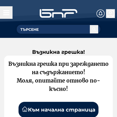
Възникна грешка!
Възникна грешка при зареждането
на съдържанието!
Моля, опитайте отново по-
късно!
Към начална страница