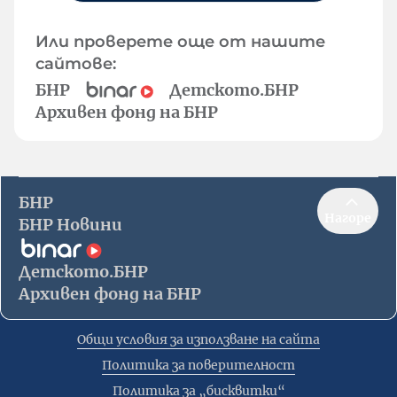
Или проверете още от нашите
сайтове:
БНР
Детското.БНР
Архивен фонд на БНР
БНР
Нагоре
БНР Новини
Детското.БНР
Архивен фонд на БНР
Общи условия за използване на сайта
Политика за поверителност
Политика за „бисквитки“