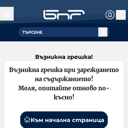
Възникна грешка!
Възникна грешка при зареждането
на съдържанието!
Моля, опитайте отново по-
късно!
Към начална страница